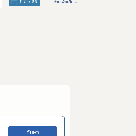
ปัจจุบัน พ.ศ.2569
11 มิ.ย. 69
อ่านเพิ่มเติม →