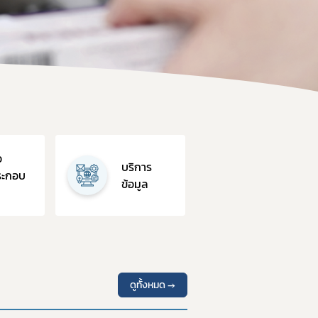
อบการ
า
การและมาตรฐานการรับรองสถานที่
นประกอบการ
อ
บริการ
ตามมาตรา 13 แห่งพระราชบัญญัติยา พ.ศ. 2510
ประกอบ
ข้อมูล
บรองสถานที่ผลิตยา GMDP
รองสถานที่ผลิตยาในต่างประเทศ GMP-Clearance
องสถานที่นำหรือสั่งยาแผนปัจจุบันเข้ามาในราชอาณาจักร GDP
ดูทั้งหมด →