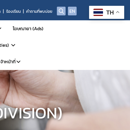
EN
า
ร้องเรียน
คำถามที่พบบ่อย
TH
โฆษณายา (Ads)
ties)
้าหน้าที่
การรักษา
รวิจัย
พาะเจ้าหน้าที่
DP
้นสูง
ะบบ LMS
P-Clearance
IVISION)
P
์
GCP Inspection)
ัตว์