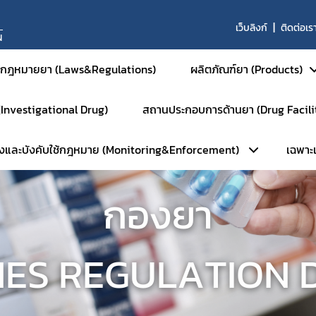
เว็บลิงก์
ติดต่อเร
N
กฎหมายยา (Laws&Regulations)
ผลิตภัณฑ์ยา (Products)
 (Investigational Drug)
สถานประกอบการด้านยา (Drug Facili
ยาสำหรับมนุษย์
วังและบังคับใช้กฎหมาย (Monitoring&Enforcement)
เฉพาะเจ
ยาสามัญและยาเสริม
หน้าหลัก
ยาใหม่และส่งเสริมกา
การตรวจประเมินมาตรฐานสถานที่
กองยา
ยาชีววัตถุ
ลัก
เฉ
การตรวจประเมินมาตรฐาน GM
ผลิตภัณฑ์การแพทย์ขั
ัมพันธ์
ร
การตรวจประเมินมาตรฐาน GM
ยาสำหรับสัตว์
NES REGULATION D
ือนภัย
การตรวจประเมินมาตรฐาน GD
ยาเคมีสำหรับสัตว์
พักใช้ใบอนุญาต
การตรวจประเมินมาตรฐาน GPP
ยาชีววัตถุสำหรับสัตว
บตัวอย่างเฝ้าระวัง
การตรวจตราการศึกษาวิจัยยา (
ยาแผนโบราณสำหรับส