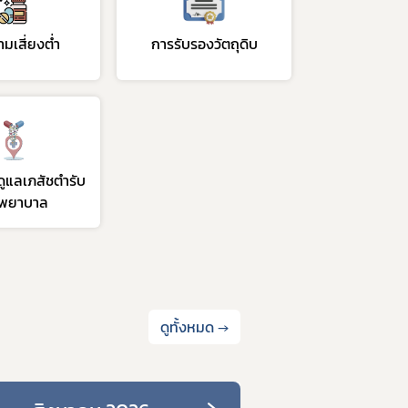
มเสี่ยงต่ำ
การรับรองวัตถุดิบ
ูแลเภสัชตำรับ
งพยาบาล
ดูทั้งหมด →