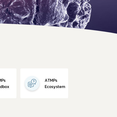
อบการ
า
การและมาตรฐานการรับรองสถานที่
นประกอบการ
ตามมาตรา 13 แห่งพระราชบัญญัติยา พ.ศ. 2510
บรองสถานที่ผลิตยา GMDP
รองสถานที่ผลิตยาในต่างประเทศ GMP-Clearance
MPs
ATMPs
ndbox
Ecosystem
องสถานที่นำหรือสั่งยาแผนปัจจุบันเข้ามาในราชอาณาจักร GDP