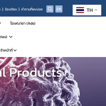
EN
า
ร้องเรียน
คำถามที่พบบ่อย
TH
โฆษณายา (Ads)
ties)
้าหน้าที่
การรักษา
รวิจัย
l Products
พาะเจ้าหน้าที่
DP
้นสูง
ะบบ LMS
P-Clearance
P
์
GCP Inspection)
ัตว์