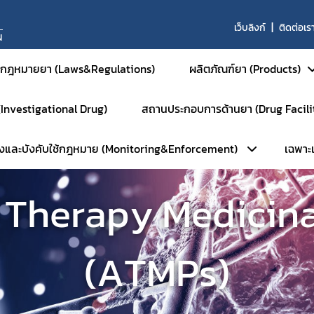
เว็บลิงก์
ติดต่อเร
N
กฎหมายยา (Laws&Regulations)
ผลิตภัณฑ์ยา (Products)
 (Investigational Drug)
สถานประกอบการด้านยา (Drug Facili
ยาสำหรับมนุษย์
วังและบังคับใช้กฎหมาย (Monitoring&Enforcement)
เฉพาะเจ
ยาสามัญและยาเสริม
หน้าหลัก
ยาใหม่และส่งเสริมกา
การตรวจประเมินมาตรฐานสถานที่
Therapy Medicina
ยาชีววัตถุ
ลัก
เฉ
การตรวจประเมินมาตรฐาน GM
ผลิตภัณฑ์การแพทย์ขั
ัมพันธ์
ร
การตรวจประเมินมาตรฐาน GM
ยาสำหรับสัตว์
(ATMPs)
ือนภัย
การตรวจประเมินมาตรฐาน GD
ยาเคมีสำหรับสัตว์
พักใช้ใบอนุญาต
การตรวจประเมินมาตรฐาน GPP
ยาชีววัตถุสำหรับสัตว
บตัวอย่างเฝ้าระวัง
การตรวจตราการศึกษาวิจัยยา (
ยาแผนโบราณสำหรับส