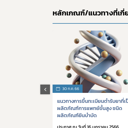
หลักเกณฑ์/แนวทางที่เกี่
NEW
30 ก.ค. 66
ตผลิตภัณฑ์การ
แนวทางการขึ้นทะเบียนตำรับยาที่เป
งื่อนไข
ผลิตภัณฑ์การแพทย์ขั้นสูง ชนิด
ผลิตภัณฑ์ยีนบำบัด
 ตุลาคม 2567
ประกาศ ณ วันที่ 16 มกราคม 2566