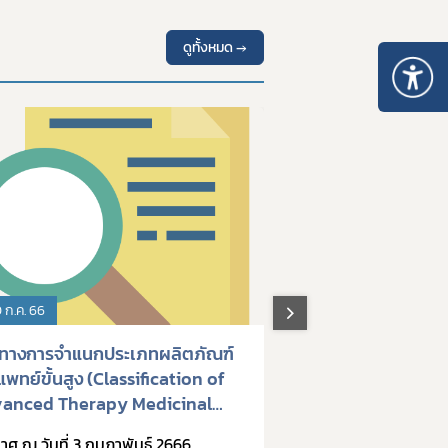
ดูทั้งหมด →
 ก.ค. 66
25 ม.ค. 68
ทางการจำแนกประเภทผลิตภัณฑ์
มาตรฐาน การขออน
พทย์ขั้นสูง (Classification of
รายงาน ที่เกี่ยวข้อง
anced Therapy Medicinal
เพื่อนำข้อมูลมาประ
ducts; ATMPs)
ตำรับยา
าศ ณ วันที่ 3 กุมภาพันธ์ 2666
ประกาศ ณ วันที่ 8 มก