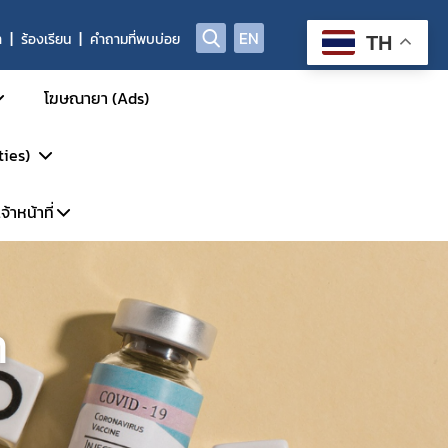
EN
า
ร้องเรียน
คำถามที่พบบ่อย
TH
โฆษณายา (Ads)
ties)
้าหน้าที่
การรักษา
รวิจัย
พาะเจ้าหน้าที่
DP
้นสูง
ก
ะบบ LMS
P-Clearance
P
์
GCP Inspection)
ัตว์