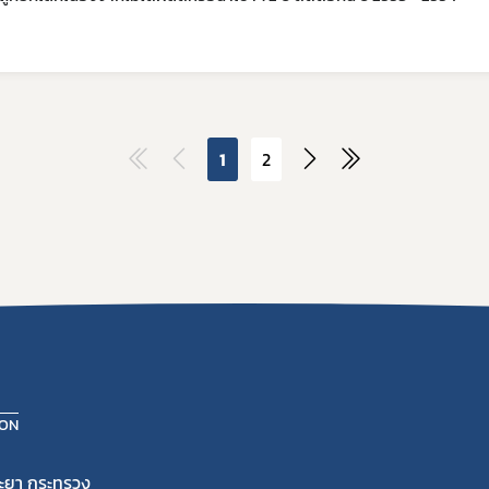
1
2
ION
ะยา กระทรวง