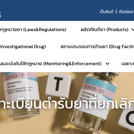
เว็บลิงก์
ติดต่อเร
N
กฎหมายยา (Laws&Regulations)
ผลิตภัณฑ์ยา (Products)
 (Investigational Drug)
สถานประกอบการด้านยา (Drug Facili
ยาสำหรับมนุษย์
วังและบังคับใช้กฎหมาย (Monitoring&Enforcement)
เฉพาะเจ
ยาสามัญและยาเสริม
หน้าหลัก
ยาใหม่และส่งเสริมกา
การตรวจประเมินมาตรฐานสถานที่
ยาชีววัตถุ
ลัก
เฉ
การตรวจประเมินมาตรฐาน GM
ผลิตภัณฑ์การแพทย์ขั
ทะเบียนตำรับยาที่ยกเลิ
ัมพันธ์
ร
การตรวจประเมินมาตรฐาน GM
ยาสำหรับสัตว์
ือนภัย
การตรวจประเมินมาตรฐาน GD
ยาเคมีสำหรับสัตว์
พักใช้ใบอนุญาต
การตรวจประเมินมาตรฐาน GPP
ยาชีววัตถุสำหรับสัตว
บตัวอย่างเฝ้าระวัง
การตรวจตราการศึกษาวิจัยยา (
ยาแผนโบราณสำหรับส