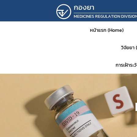
กองยา
MEDICINES REGULATION DIVISIO
หน้าแรก (Home)
วิจัยยา
การเฝ้าระ
หน้าห
ประชาส
แจ้งเต
คำสั่ง
แผนเก็