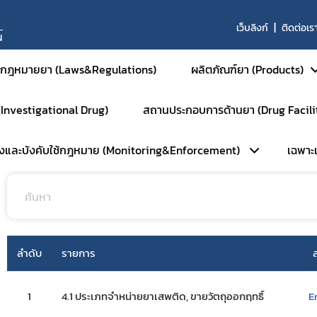
เว็บลิงก์
ติดต่อเร
N
กฎหมายยา (Laws&Regulations)
ผลิตภัณฑ์ยา (Products)
 (Investigational Drug)
สถานประกอบการด้านยา (Drug Facili
ด้านยา
ยาสำหรับมนุษย์
วังและบังคับใช้กฎหมาย (Monitoring&Enforcement)
เฉพาะเจ
ยาสามัญและยาเสริม
หน้าหลัก
ยาใหม่และส่งเสริมกา
การตรวจประเมินมาตรฐานสถานที่
ยาชีววัตถุ
ลัก
เฉ
การตรวจประเมินมาตรฐาน GM
ผลิตภัณฑ์การแพทย์ขั
ัมพันธ์
ร
การตรวจประเมินมาตรฐาน GM
ยาสำหรับสัตว์
ลำดับ
รายการ
ือนภัย
การตรวจประเมินมาตรฐาน GD
ยาเคมีสำหรับสัตว์
พักใช้ใบอนุญาต
การตรวจประเมินมาตรฐาน GPP
ยาชีววัตถุสำหรับสัตว
1
4.1 ประเภทจำหน่ายยาเสพติด, ขายวัตถุออกฤทธิ์
E
บตัวอย่างเฝ้าระวัง
การตรวจตราการศึกษาวิจัยยา (
ยาแผนโบราณสำหรับส