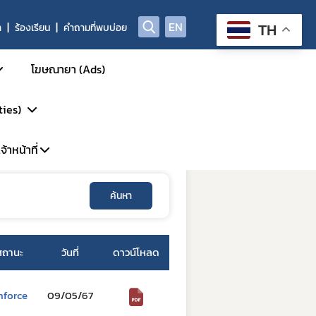
EN
า
ร้องเรียน
คำถามที่พบบ่อย
TH
โฆษณายา (Ads)
ties)
4. แบบตรวจสอบเอกสารคำขอแก้ไขเปลี่ยนแปลงประเภทใบอนุญาตยาเสพติดให้โทษ , วัตถุออกฤทธิ์ (บุคคลธรรมดา / นิติบุคคล)
้าหน้าที่
การรักษา
รวิจัย
ค้นหา
พาะเจ้าหน้าที่
DP
้นสูง
ะบบ LMS
P-Clearance
สถานะ
วันที่
ดาวน์โหลด
P
์
nforce
09/05/67
GCP Inspection)
ัตว์