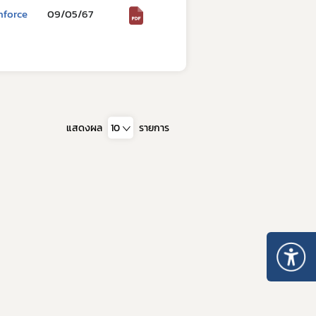
nforce
09/05/67
อบการ
า
การและมาตรฐานการรับรองสถานที่
แสดงผล
10
รายการ
นประกอบการ
ตามมาตรา 13 แห่งพระราชบัญญัติยา พ.ศ. 2510
บรองสถานที่ผลิตยา GMDP
รองสถานที่ผลิตยาในต่างประเทศ GMP-Clearance
องสถานที่นำหรือสั่งยาแผนปัจจุบันเข้ามาในราชอาณาจักร GDP