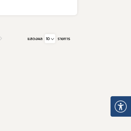
อบการ
า
แสดงผล
10
รายการ
การและมาตรฐานการรับรองสถานที่
นประกอบการ
ตามมาตรา 13 แห่งพระราชบัญญัติยา พ.ศ. 2510
บรองสถานที่ผลิตยา GMDP
รองสถานที่ผลิตยาในต่างประเทศ GMP-Clearance
องสถานที่นำหรือสั่งยาแผนปัจจุบันเข้ามาในราชอาณาจักร GDP