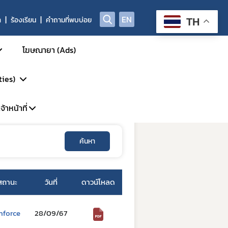
EN
า
ร้องเรียน
คำถามที่พบบ่อย
TH
โฆษณายา (Ads)
ties)
ิตยาแผนปัจจุบัน
้าหน้าที่
การรักษา
รวิจัย
ค้นหา
พาะเจ้าหน้าที่
DP
้นสูง
ะบบ LMS
P-Clearance
สถานะ
วันที่
ดาวน์โหลด
P
์
nforce
28/09/67
GCP Inspection)
ัตว์