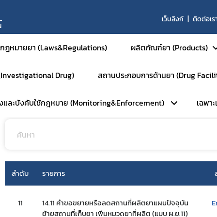
เว็บลิงก์
ติดต่อเร
N
กฎหมายยา (Laws&Regulations)
ผลิตภัณฑ์ยา (Products)
 (Investigational Drug)
สถานประกอบการด้านยา (Drug Facili
ด้านยา
14. เอกสารการขอใบอนุญาต และเอกสารที่เกียวข้องกับการผล
ยาสำหรับมนุษย์
วังและบังคับใช้กฎหมาย (Monitoring&Enforcement)
เฉพาะเจ
ยาสามัญและยาเสริม
หน้าหลัก
ยาใหม่และส่งเสริมกา
การตรวจประเมินมาตรฐานสถานที่
ยาชีววัตถุ
ลัก
เฉ
การตรวจประเมินมาตรฐาน GM
ผลิตภัณฑ์การแพทย์ขั
ัมพันธ์
ร
การตรวจประเมินมาตรฐาน GM
ยาสำหรับสัตว์
ลำดับ
รายการ
ือนภัย
การตรวจประเมินมาตรฐาน GD
ยาเคมีสำหรับสัตว์
พักใช้ใบอนุญาต
การตรวจประเมินมาตรฐาน GPP
ยาชีววัตถุสำหรับสัตว
11
14.11 คำขอขยายหรือลดสถานที่ผลิตยาแผนปัจจุบัน
E
บตัวอย่างเฝ้าระวัง
การตรวจตราการศึกษาวิจัยยา (
ย้ายสถานที่เก็บยา เพิ่มหมวดยาที่ผลิต (แบบ ผ.ย.11)
ยาแผนโบราณสำหรับส