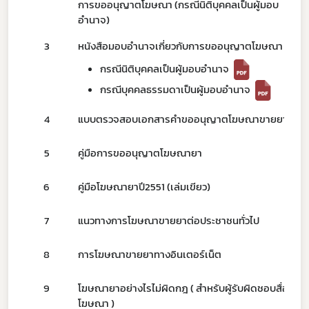
การขออนุญาตโฆษณา (กรณีนิติบุคคลเป็นผู้มอบ
อำนาจ)
3
หนังสือมอบอำนาจเกี่ยวกับการขออนุญาตโฆษณา
Subscribe
กรณีนิติบุคคลเป็นผู้มอบอำนาจ
กรณีบุคคลธรรมดาเป็นผู้มอบอำนาจ
เลือกหัวข้อที่ท่านต้องการ Subscribe
4
แบบตรวจสอบเอกสารคำขออนุญาตโฆษณาขายยา
5
คู่มือการขออนุญาตโฆษณายา
ดาวรุ่ง
6
คู่มือโฆษณายาปี2551 (เล่มเขียว)
7
แนวทางการโฆษณาขายยาต่อประชาชนทั่วไป
8
การโฆษณาขายยาทางอินเตอร์เน็ต
9
โฆษณายาอย่างไรไม่ผิดกฎ ( สำหรับผู้รับผิดชอบสื่อ
โฆษณา )