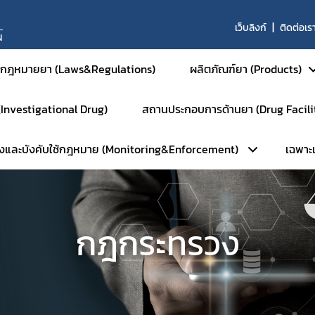
เว็บลิงก์
ติดต่อเร
N
กฎหมายยา (Laws&Regulations)
ผลิตภัณฑ์ยา (Products)
 (Investigational Drug)
สถานประกอบการด้านยา (Drug Facili
ยาสำหรับมนุษย์
วังและบังคับใช้กฎหมาย (Monitoring&Enforcement)
เฉพาะเจ
ยาสามัญและยาเสริม
หน้าหลัก
ยาใหม่และส่งเสริมกา
การตรวจประเมินมาตรฐานสถานที่
ยาชีววัตถุ
ลัก
เฉ
การตรวจประเมินมาตรฐาน GM
ผลิตภัณฑ์การแพทย์ขั
กฎกระทรวง
ัมพันธ์
ร
การตรวจประเมินมาตรฐาน GM
ยาสำหรับสัตว์
ือนภัย
การตรวจประเมินมาตรฐาน GD
ยาเคมีสำหรับสัตว์
พักใช้ใบอนุญาต
การตรวจประเมินมาตรฐาน GPP
ยาชีววัตถุสำหรับสัตว
บตัวอย่างเฝ้าระวัง
การตรวจตราการศึกษาวิจัยยา (
ยาแผนโบราณสำหรับส