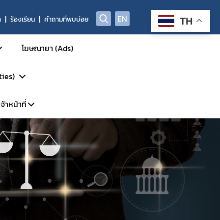
EN
า
ร้องเรียน
คำถามที่พบบ่อย
TH
โฆษณายา (Ads)
ties)
้าหน้าที่
การรักษา
รวิจัย
พาะเจ้าหน้าที่
DP
้นสูง
ะบบ LMS
P-Clearance
P
์
GCP Inspection)
ัตว์