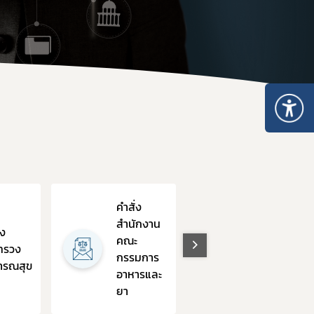
อบการ
า
การและมาตรฐานการรับรองสถานที่
นประกอบการ
ตามมาตรา 13 แห่งพระราชบัญญัติยา พ.ศ. 2510
บรองสถานที่ผลิตยา GMDP
คำสั่ง
รองสถานที่ผลิตยาในต่างประเทศ GMP-Clearance
สำนักงาน
่ง
กฏหมาย
องสถานที่นำหรือสั่งยาแผนปัจจุบันเข้ามาในราชอาณาจักร GDP
คณะ
ทรวง
อื่นที่
กรรมการ
ารณสุข
เกี่ยวข้อง
อาหารและ
ยา