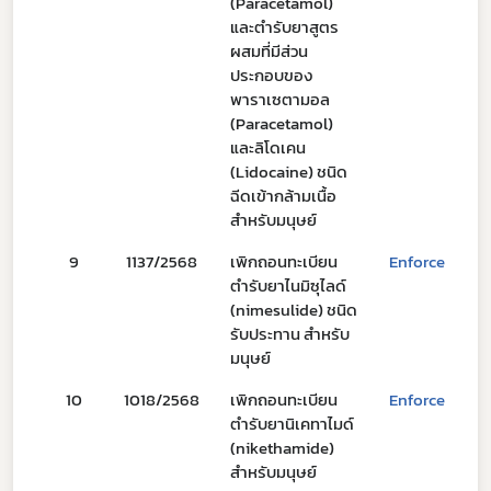
(Paracetamol)
และตำรับยาสูตร
ผสมที่มีส่วน
ประกอบของ
พาราเซตามอล
(Paracetamol)
และลิโดเคน
(Lidocaine) ชนิด
ฉีดเข้ากล้ามเนื้อ
สำหรับมนุษย์
9
1137/2568
เพิกถอนทะเบียน
Enforce
2
ตำรับยาไนมิซุไลด์
(nimesulide) ชนิด
รับประทาน สำหรับ
มนุษย์
10
1018/2568
เพิกถอนทะเบียน
Enforce
1
ตำรับยานิเคทาไมด์
(nikethamide)
สำหรับมนุษย์