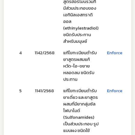
สูตรฮอร์โมนรวมที่
มีส่วนประกอบของ
เอทินิลเอสทราดิ
ออล
(ethinylestradiol)
ชนิดรับประทาน
สำหรับมนุษย์
4
1142/2568
แก้ไขทะเบียนตำรับ
Enforce
2
ยาสูตรผสมแก้
หวัด-ไอ-ขยาย
หลอดลม ชนิดรับ
ประทาน
Subscribe
5
1141/2568
แก้ไขทะเบียนตำรับ
Enforce
2
ยาเดี่ยว และยาสูตร
เลือกหัวข้อที่ท่านต้องการ Subscribe
ผสมที่มียากลุ่มซัล
โฟนาไมด์
(Sulfonamides)
เป็นส่วนประกอบ รูป
แบบผง ชนิดใช้