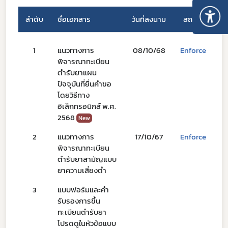
ลำดับ
ชื่อเอกสาร
วันที่ลงนาม
สถานะ
ป
1
แนวทางการ
08/10/68
Enforce
ป
พิจารณาทะเบียน
ส
ตำรับยาแผน
ปัจจุบันที่ยื่นคำขอ
โดยวิธีทาง
อิเล็กทรอนิกส์ พ.ศ.
2568
New
2
แนวทางการ
17/10/67
Enforce
ป
พิจารณาทะเบียน
ส
Subscribe
ตำรับยาสามัญแบบ
ยาความเสี่ยงต่ำ
เลือกหัวข้อที่ท่านต้องการ Subscribe
3
แบบฟอร์มและคำ
รับรองการขึ้น
ทะเบียนตำรับยา
โปรดดูในหัวข้อแบบ