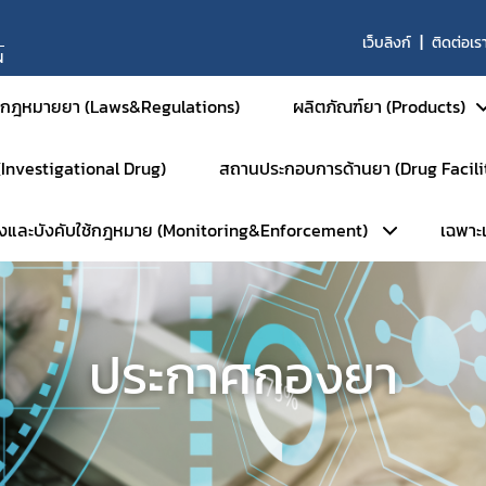
เว็บลิงก์
ติดต่อเร
N
กฎหมายยา (Laws&Regulations)
ผลิตภัณฑ์ยา (Products)
 (Investigational Drug)
สถานประกอบการด้านยา (Drug Facili
ยาสำหรับมนุษย์
วังและบังคับใช้กฎหมาย (Monitoring&Enforcement)
เฉพาะเจ
ยาสามัญและยาเสริม
หน้าหลัก
ยาใหม่และส่งเสริมกา
การตรวจประเมินมาตรฐานสถานที่
ยาชีววัตถุ
ลัก
เฉ
การตรวจประเมินมาตรฐาน GM
ผลิตภัณฑ์การแพทย์ขั
ประกาศกองยา
ัมพันธ์
ร
การตรวจประเมินมาตรฐาน GM
ยาสำหรับสัตว์
ือนภัย
การตรวจประเมินมาตรฐาน GD
ยาเคมีสำหรับสัตว์
พักใช้ใบอนุญาต
การตรวจประเมินมาตรฐาน GPP
ยาชีววัตถุสำหรับสัตว
บตัวอย่างเฝ้าระวัง
การตรวจตราการศึกษาวิจัยยา (
ยาแผนโบราณสำหรับส