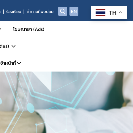
EN
า
ร้องเรียน
คำถามที่พบบ่อย
TH
โฆษณายา (Ads)
ties)
้าหน้าที่
การรักษา
รวิจัย
พาะเจ้าหน้าที่
DP
้นสูง
ะบบ LMS
P-Clearance
P
์
GCP Inspection)
ัตว์