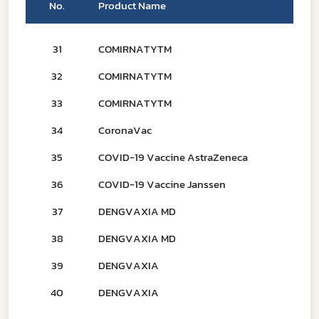
No.
Product Name
Subscribe
31
COMIRNATYTM
เลือกหัวข้อที่ท่านต้องการ Subscribe
32
COMIRNATYTM
33
COMIRNATYTM
34
CoronaVac
ดาวรุ่ง
35
COVID-19 Vaccine AstraZeneca
36
COVID-19 Vaccine Janssen
37
DENGVAXIA MD
38
DENGVAXIA MD
39
DENGVAXIA
40
DENGVAXIA