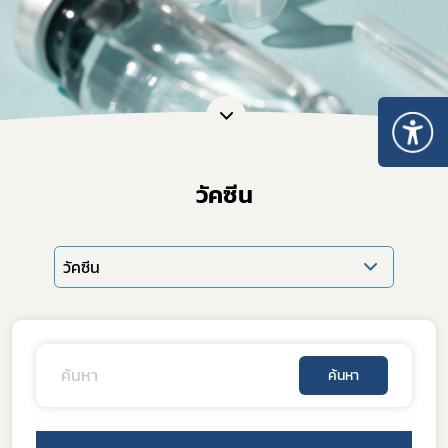
วัคซีน
วัคซีน
ค้นหา