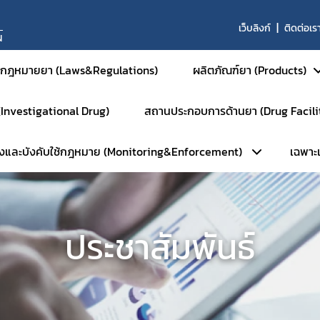
เว็บลิงก์
ติดต่อเร
N
กฎหมายยา (Laws&Regulations)
ผลิตภัณฑ์ยา (Products)
 (Investigational Drug)
สถานประกอบการด้านยา (Drug Facili
ยาสำหรับมนุษย์
วังและบังคับใช้กฎหมาย (Monitoring&Enforcement)
เฉพาะเจ
ยาสามัญและยาเสริม
หน้าหลัก
ยาใหม่และส่งเสริมกา
การตรวจประเมินมาตรฐานสถานที่
ยาชีววัตถุ
ลัก
เฉ
การตรวจประเมินมาตรฐาน GM
ผลิตภัณฑ์การแพทย์ขั
ประชาสัมพันธ์
ัมพันธ์
ร
การตรวจประเมินมาตรฐาน GM
ยาสำหรับสัตว์
ือนภัย
การตรวจประเมินมาตรฐาน GD
ยาเคมีสำหรับสัตว์
พักใช้ใบอนุญาต
การตรวจประเมินมาตรฐาน GPP
ยาชีววัตถุสำหรับสัตว
บตัวอย่างเฝ้าระวัง
การตรวจตราการศึกษาวิจัยยา (
ยาแผนโบราณสำหรับส