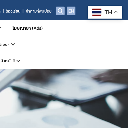
EN
า
ร้องเรียน
คำถามที่พบบ่อย
TH
โฆษณายา (Ads)
ties)
้าหน้าที่
การรักษา
รวิจัย
พาะเจ้าหน้าที่
DP
้นสูง
ะบบ LMS
P-Clearance
P
์
GCP Inspection)
ัตว์