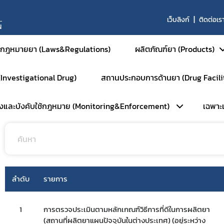
เว็บลิงก์
ติดต่อเร
N
กฎหมายยา (Laws&Regulations)
ผลิตภัณฑ์ยา (Products)
 (Investigational Drug)
สถานประกอบการด้านยา (Drug Facili
ระกอบการ
มาตรฐาน GMP-CLEARANCE
ยาสำหรับมนุษย์
วังและบังคับใช้กฎหมาย (Monitoring&Enforcement)
เฉพาะเจ
ยาสามัญและยาเสริม
หน้าหลัก
ยาใหม่และส่งเสริมกา
การตรวจประเมินมาตรฐานสถานที่
ยาชีววัตถุ
ลัก
เฉ
การตรวจประเมินมาตรฐาน GM
ผลิตภัณฑ์การแพทย์ขั
ัมพันธ์
ร
การตรวจประเมินมาตรฐาน GM
ยาสำหรับสัตว์
ลำดับ
รายการ
ือนภัย
การตรวจประเมินมาตรฐาน GD
ยาเคมีสำหรับสัตว์
พักใช้ใบอนุญาต
การตรวจประเมินมาตรฐาน GPP
ยาชีววัตถุสำหรับสัตว
1
การตรวจประเมินตามหลักเกณฑ์วิธีการที่ดีในการผลิตยา
บตัวอย่างเฝ้าระวัง
การตรวจตราการศึกษาวิจัยยา (
(สถานที่ผลิตยาแผนปัจจุบันในต่างประเทศ) (อยู่ระหว่าง
ยาแผนโบราณสำหรับส