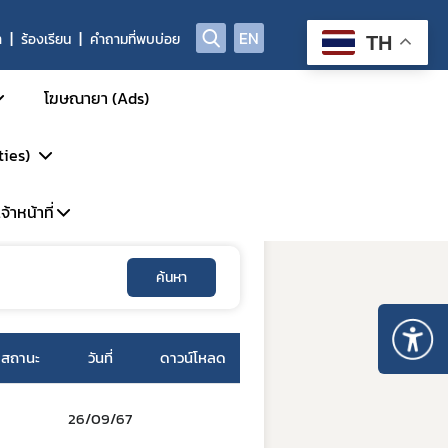
EN
า
ร้องเรียน
คำถามที่พบบ่อย
TH
โฆษณายา (Ads)
ties)
้าหน้าที่
การรักษา
รวิจัย
ค้นหา
พาะเจ้าหน้าที่
DP
้นสูง
ะบบ LMS
P-Clearance
สถานะ
วันที่
ดาวน์โหลด
P
์
26/09/67
GCP Inspection)
ัตว์