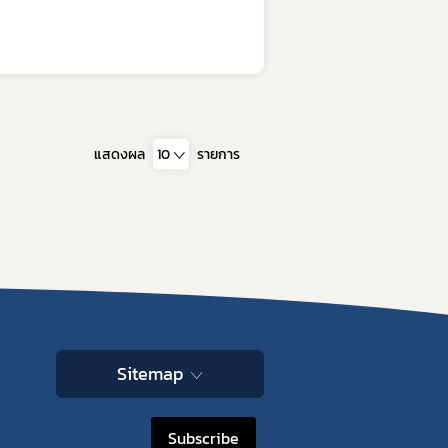
อบการ
า
แสดงผล
10
รายการ
การและมาตรฐานการรับรองสถานที่
นประกอบการ
ตามมาตรา 13 แห่งพระราชบัญญัติยา พ.ศ. 2510
บรองสถานที่ผลิตยา GMDP
รองสถานที่ผลิตยาในต่างประเทศ GMP-Clearance
องสถานที่นำหรือสั่งยาแผนปัจจุบันเข้ามาในราชอาณาจักร GDP
Sitemap
Subscribe