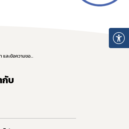
อบการ
า
การและมาตรฐานการรับรองสถานที่
ยาที่ต้องแจ้งคำเตือนการใช้ยาไว้ในฉลากและที่เอกสารกำกับยา และข้อความของคำเตือน ฉบับที่ 78
นประกอบการ
ตามมาตรา 13 แห่งพระราชบัญญัติยา พ.ศ. 2510
ำกับ
บรองสถานที่ผลิตยา GMDP
รองสถานที่ผลิตยาในต่างประเทศ GMP-Clearance
องสถานที่นำหรือสั่งยาแผนปัจจุบันเข้ามาในราชอาณาจักร GDP