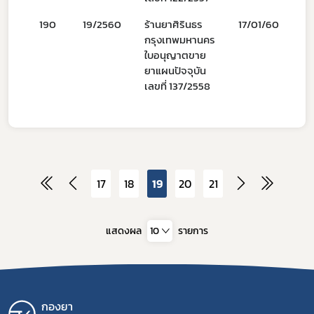
190
19/2560
ร้านยาศิรินธร
17/01/60
1
กรุงเทพมหานคร
ใบอนุญาตขาย
ยาแผนปัจจุบัน
เลขที่ 137/2558
17
18
19
20
21
แสดงผล
10
รายการ
กองยา