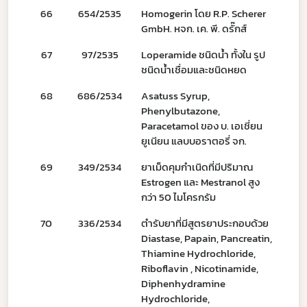
66
654/2535
Homogerin โดย R.P. Scherer
19
GmbH. หจก. เค. พี. ดรั๊กส์
ดาวรุ่ง
67
97/2535
Loperamide ชนิดน้ำ ทั้งใน รูป
10
ชนิดน้ำเชื่อมและชนิดหยด
68
686/2534
Asatuss Syrup,
31
Phenylbutazone,
Paracetamol ของ บ. เอเชี่ยน
ยูเนียน แลบบอราตอรี่ จก.
69
349/2534
ยาเม็ดคุมกำเนิดที่มีปริมาณ
27
Estrogen และ Mestranol สูง
กว่า 50 ไมโครกรัม
70
336/2534
ตำรับยาที่มีสูตรยาประกอบด้วย
21
Diastase, Papain, Pancreatin,
Thiamine Hydrochloride,
Riboflavin , Nicotinamide,
Diphenhydramine
Hydrochloride,