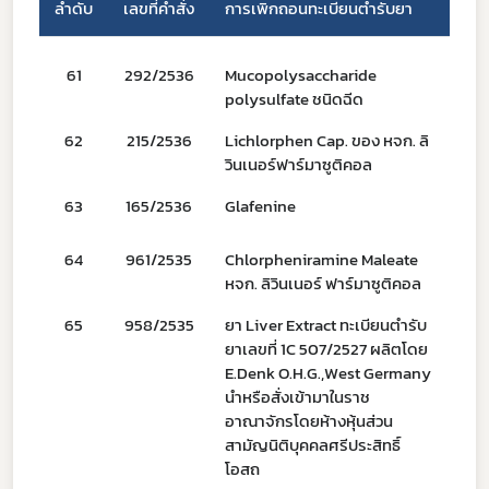
ลำดับ
เลขที่คำสั่ง
การเพิกถอนทะเบียนตำรับยา
วัน
61
292/2536
Mucopolysaccharide
28
polysulfate ชนิดฉีด
62
215/2536
Lichlorphen Cap. ของ หจก. ลิ
29
วินเนอร์ฟาร์มาซูติคอล
63
165/2536
Glafenine
15
64
961/2535
Chlorpheniramine Maleate
30
หจก. ลิวินเนอร์ ฟาร์มาซูติคอล
65
958/2535
ยา Liver Extract ทะเบียนตํารับ
30
ยาเลขที่ 1C 507/2527 ผลิตโดย
E.Denk O.H.G.,West Germany
Subscribe
นําหรือสั่งเข้ามาในราช
อาณาจักรโดยห้างหุ้นส่วน
เลือกหัวข้อที่ท่านต้องการ Subscribe
สามัญนิติบุคคลศรีประสิทธิ์
โอสถ