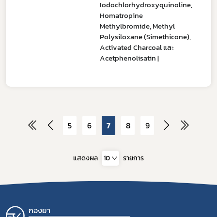
Iodochlorhydroxyquinoline,
Homatropine
Methylbromide, Methyl
Polysiloxane (Simethicone),
Activated Charcoal และ
Acetphenolisatin |
5
6
7
8
9
แสดงผล
10
รายการ
กองยา