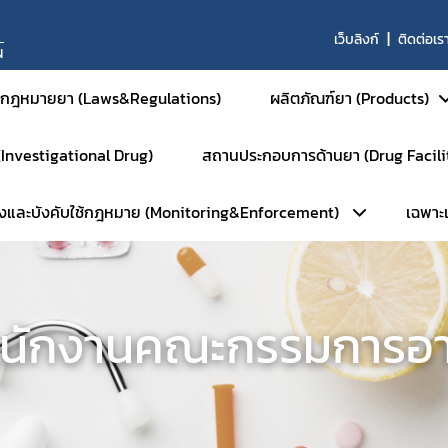
เว็บลิงก์
ติดต่อเร
N
กฎหมายยา (Laws&Regulations)
ผลิตภัณฑ์ยา (Products)
 (Investigational Drug)
สถานประกอบการด้านยา (Drug Facili
ยาสำหรับมนุษย์
วังและบังคับใช้กฎหมาย (Monitoring&Enforcement)
เฉพาะเจ
ยาสามัญและยาเสริม
หน้าหลัก
ยาใหม่และส่งเสริมกา
การตรวจประเมินมาตรฐานสถานที่
ยาชีววัตถุ
ลัก
เฉ
การตรวจประเมินมาตรฐาน GM
ผลิตภัณฑ์การแพทย์ขั
นักงานคณะกรรมการอ
ัมพันธ์
ร
การตรวจประเมินมาตรฐาน GM
ยาสำหรับสัตว์
ือนภัย
การตรวจประเมินมาตรฐาน GD
ยาเคมีสำหรับสัตว์
พักใช้ใบอนุญาต
การตรวจประเมินมาตรฐาน GPP
ยาชีววัตถุสำหรับสัตว
บตัวอย่างเฝ้าระวัง
การตรวจตราการศึกษาวิจัยยา (
ยาแผนโบราณสำหรับส