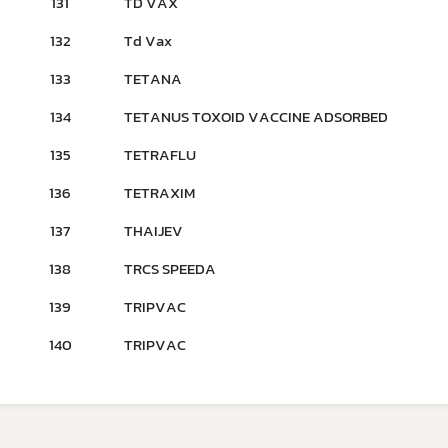
131
TD VAX
132
Td Vax
133
TETANA
ดาวรุ่ง
134
TETANUS TOXOID VACCINE ADSORBED
135
TETRAFLU
136
TETRAXIM
137
THAIJEV
138
TRCS SPEEDA
139
TRIPVAC
140
TRIPVAC