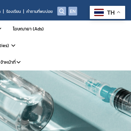
EN
า
ร้องเรียน
คำถามที่พบบ่อย
TH
โฆษณายา (Ads)
ties)
้าหน้าที่
การรักษา
รวิจัย
พาะเจ้าหน้าที่
DP
้นสูง
ะบบ LMS
P-Clearance
P
์
GCP Inspection)
ัตว์