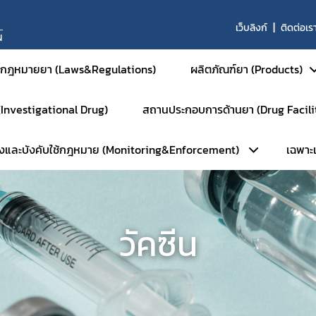
เว็บลิงก์
ติดต่อเร
N
กฎหมายยา (Laws&Regulations)
ผลิตภัณฑ์ยา (Products)
 (Investigational Drug)
สถานประกอบการด้านยา (Drug Facili
ยาสำหรับมนุษย์
วังและบังคับใช้กฎหมาย (Monitoring&Enforcement)
เฉพาะเจ
ยาสามัญและยาเสริม
หน้าหลัก
ยาใหม่และส่งเสริมกา
การตรวจประเมินมาตรฐานสถานที่
ยาชีววัตถุ
ลัก
เฉ
การตรวจประเมินมาตรฐาน GM
ผลิตภัณฑ์การแพทย์ขั
วัคซีน
ัมพันธ์
ร
การตรวจประเมินมาตรฐาน GM
ยาสำหรับสัตว์
ือนภัย
การตรวจประเมินมาตรฐาน GD
ยาเคมีสำหรับสัตว์
พักใช้ใบอนุญาต
การตรวจประเมินมาตรฐาน GPP
ยาชีววัตถุสำหรับสัตว
บตัวอย่างเฝ้าระวัง
การตรวจตราการศึกษาวิจัยยา (
ยาแผนโบราณสำหรับส