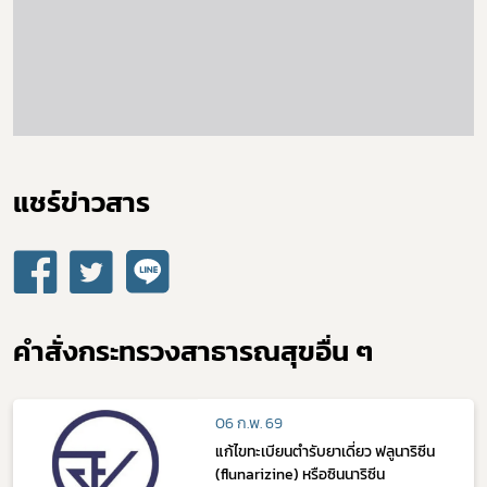
ดาวรุ่ง
แชร์ข่าวสาร​
คำสั่งกระทรวงสาธารณสุขอื่น ๆ
06 ก.พ. 69
แก้ไขทะเบียนตำรับยาเดี่ยว ฟลูนาริซีน
(flunarizine) หรือซินนาริซีน